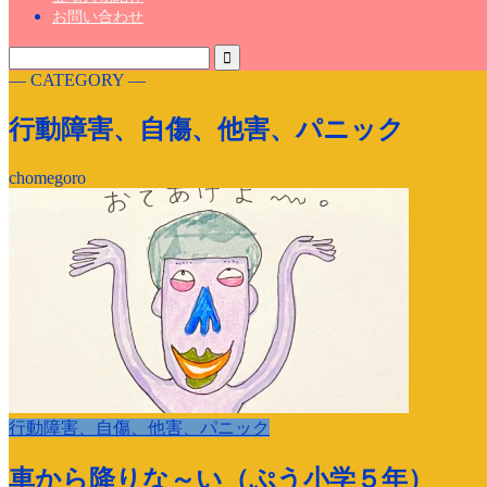
お問い合わせ
― CATEGORY ―
行動障害、自傷、他害、パニック
chomegoro
行動障害、自傷、他害、パニック
車から降りな～い（ぷう小学５年）