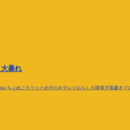
も大暴れ
jpg
ちょめごろう☆とめ子のキテレツおもしろ障害児落書きブ