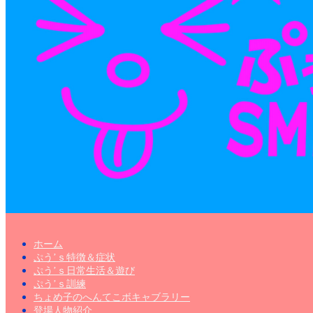
ホーム
ぷう’ｓ特徴＆症状
ぷう’ｓ日常生活＆遊び
ぷう’ｓ訓練
ちょめ子のへんてこボキャブラリー
登場人物紹介