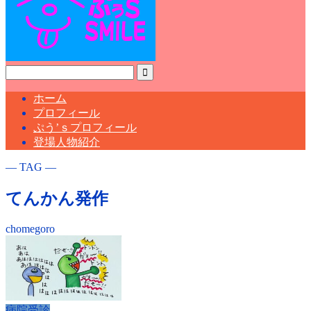
ホーム
プロフィール
ぷう’ｓプロフィール
登場人物紹介
― TAG ―
てんかん発作
chomegoro
病院受診