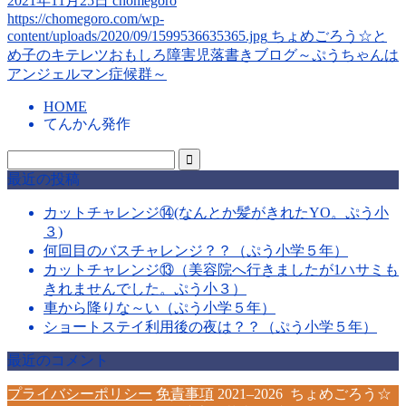
2021年11月25日
chomegoro
https://chomegoro.com/wp-
content/uploads/2020/09/1599536635365.jpg
ちょめごろう☆と
め子のキテレツおもしろ障害児落書きブログ～ぷうちゃんは
アンジェルマン症候群～
HOME
てんかん発作
最近の投稿
カットチャレンジ⑭(なんとか髪がきれたYO。ぷう小
３)
何回目のバスチャレンジ？？（ぷう小学５年）
カットチャレンジ⑬（美容院へ行きましたが1ハサミも
きれませんでした。ぷう小３）
車から降りな～い（ぷう小学５年）
ショートステイ利用後の夜は？？（ぷう小学５年）
最近のコメント
プライバシーポリシー
免責事項
2021–2026 ちょめごろう☆