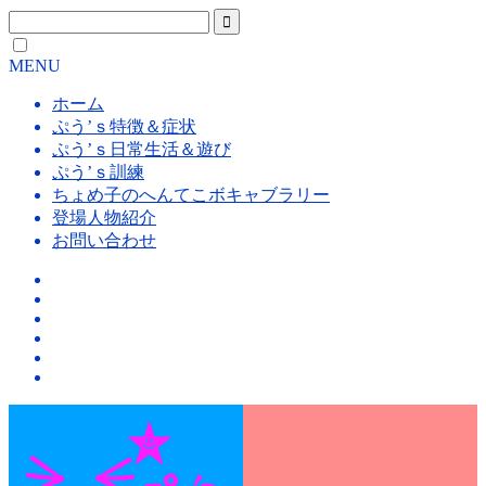
MENU
ホーム
ぷう’ｓ特徴＆症状
ぷう’ｓ日常生活＆遊び
ぷう’ｓ訓練
ちょめ子のへんてこボキャブラリー
登場人物紹介
お問い合わせ