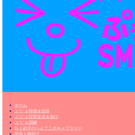
ホーム
ぷう’ｓ特徴＆症状
ぷう’ｓ日常生活＆遊び
ぷう’ｓ訓練
ちょめ子のへんてこボキャブラリー
登場人物紹介