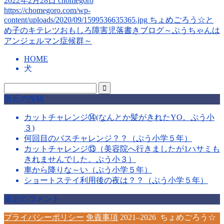
2022年2月28日
chomegoro
https://chomegoro.com/wp-
content/uploads/2020/09/1599536635365.jpg
ちょめごろう☆と
め子のキテレツおもしろ障害児落書きブログ～ぷうちゃんは
アンジェルマン症候群～
HOME
犬
最近の投稿
カットチャレンジ⑭(なんとか髪がきれたYO。ぷう小
３)
何回目のバスチャレンジ？？（ぷう小学５年）
カットチャレンジ⑬（美容院へ行きましたが1ハサミも
きれませんでした。ぷう小３）
車から降りな～い（ぷう小学５年）
ショートステイ利用後の夜は？？（ぷう小学５年）
最近のコメント
プライバシーポリシー
免責事項
2021–2026 ちょめごろう☆