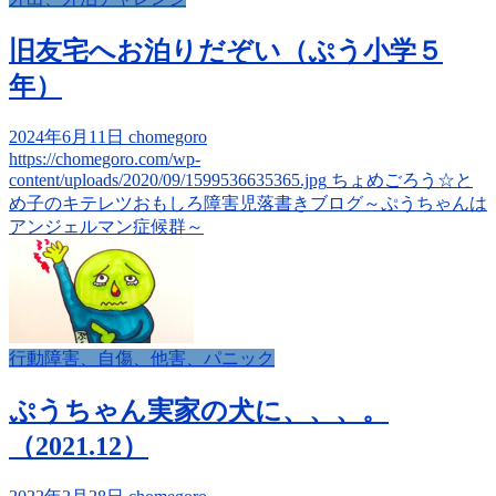
旧友宅へお泊りだぞい（ぷう小学５
年）
2024年6月11日
chomegoro
https://chomegoro.com/wp-
content/uploads/2020/09/1599536635365.jpg
ちょめごろう☆と
め子のキテレツおもしろ障害児落書きブログ～ぷうちゃんは
アンジェルマン症候群～
行動障害、自傷、他害、パニック
ぷうちゃん実家の犬に、、、。
（2021.12）