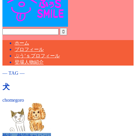
ホーム
プロフィール
ぷう’ｓプロフィール
登場人物紹介
― TAG ―
犬
chomegoro
外出、外泊チャレンジ