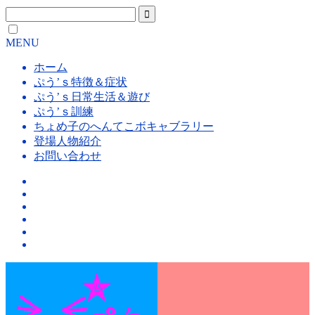
MENU
ホーム
ぷう’ｓ特徴＆症状
ぷう’ｓ日常生活＆遊び
ぷう’ｓ訓練
ちょめ子のへんてこボキャブラリー
登場人物紹介
お問い合わせ