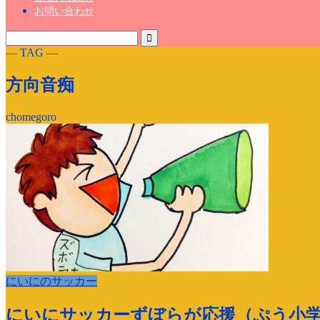
お問い合わせ
― TAG ―
方向音痴
chomegoro
にいにのサッカー
にいにサッカーずぼらが応援（ぷう小学