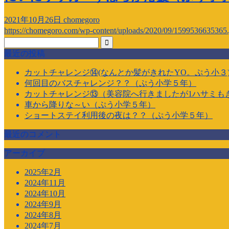
2021年10月26日
chomegoro
https://chomegoro.com/wp-content/uploads/2020/09/1599536635365.
最近の投稿
カットチャレンジ⑭(なんとか髪がきれたYO。ぷう小３
何回目のバスチャレンジ？？（ぷう小学５年）
カットチャレンジ⑬（美容院へ行きましたが1ハサミも
車から降りな～い（ぷう小学５年）
ショートステイ利用後の夜は？？（ぷう小学５年）
最近のコメント
アーカイブ
2025年2月
2024年11月
2024年10月
2024年9月
2024年8月
2024年7月