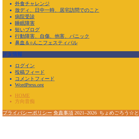
外食チャレンジ
放ディ、日中一時、居宅訪問でのこと
病院受診
睡眠障害
短いブログ
行動障害、自傷、他害、パニック
鼻血＆○んこフェスティバル
メタ情報
ログイン
投稿フィード
コメントフィード
WordPress.org
HOME
方向音痴
プライバシーポリシー
免責事項
2021–2026 ちょめご