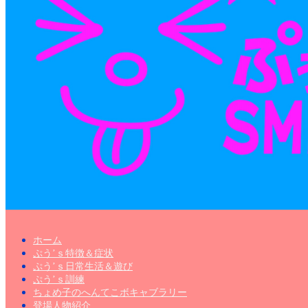
ホーム
ぷう’ｓ特徴＆症状
ぷう’ｓ日常生活＆遊び
ぷう’ｓ訓練
ちょめ子のへんてこボキャブラリー
登場人物紹介