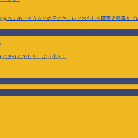
jpg
ちょめごろう☆とめ子のキテレツおもしろ障害児落書きブ
)
きれませんでした。ぷう小３）