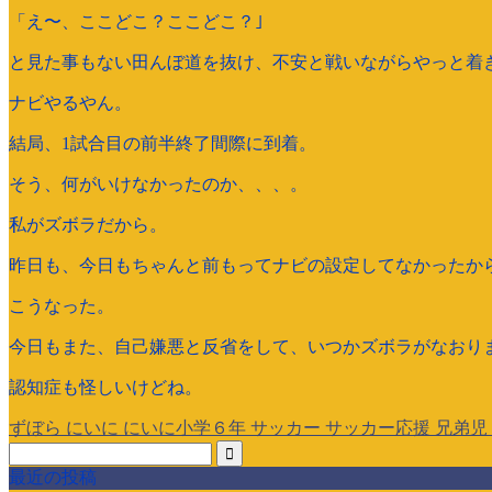
「え〜、ここどこ？ここどこ？｣
と見た事もない田んぼ道を抜け、不安と戦いながらやっと着
ナビやるやん。
結局、1試合目の前半終了間際に到着。
そう、何がいけなかったのか、、、。
私がズボラだから。
昨日も、今日もちゃんと前もってナビの設定してなかったか
こうなった。
今日もまた、自己嫌悪と反省をして、いつかズボラがなおり
認知症も怪しいけどね。
ずぼら
にいに
にいに小学６年
サッカー
サッカー応援
兄弟児
最近の投稿