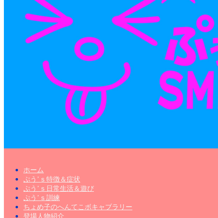
ホーム
ぷう’ｓ特徴＆症状
ぷう’ｓ日常生活＆遊び
ぷう’ｓ訓練
ちょめ子のへんてこボキャブラリー
登場人物紹介