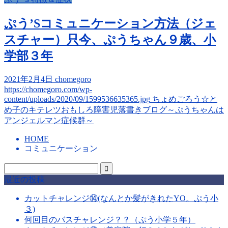
ぷう’Sコミュニケーション方法（ジェ
スチャー）只今、ぷうちゃん９歳、小
学部３年
2021年2月4日
chomegoro
https://chomegoro.com/wp-
content/uploads/2020/09/1599536635365.jpg
ちょめごろう☆と
め子のキテレツおもしろ障害児落書きブログ～ぷうちゃんは
アンジェルマン症候群～
HOME
コミュニケーション
最近の投稿
カットチャレンジ⑭(なんとか髪がきれたYO。ぷう小
３)
何回目のバスチャレンジ？？（ぷう小学５年）