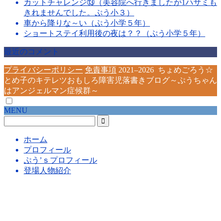
カットチャレンジ⑬（美容院へ行きましたが1ハサミも
きれませんでした。ぷう小３）
車から降りな～い（ぷう小学５年）
ショートステイ利用後の夜は？？（ぷう小学５年）
最近のコメント
プライバシーポリシー
免責事項
2021–2026 ちょめごろう☆
とめ子のキテレツおもしろ障害児落書きブログ～ぷうちゃん
はアンジェルマン症候群～
MENU
ホーム
プロフィール
ぷう’ｓプロフィール
登場人物紹介