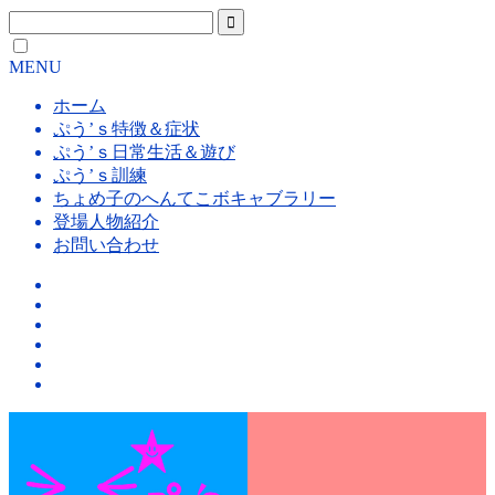
MENU
ホーム
ぷう’ｓ特徴＆症状
ぷう’ｓ日常生活＆遊び
ぷう’ｓ訓練
ちょめ子のへんてこボキャブラリー
登場人物紹介
お問い合わせ