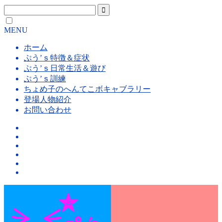
MENU
ホーム
ぷう’ｓ特徴＆症状
ぷう’ｓ日常生活＆遊び
ぷう’ｓ訓練
ちょめ子のへんてこボキャブラリー
登場人物紹介
お問い合わせ