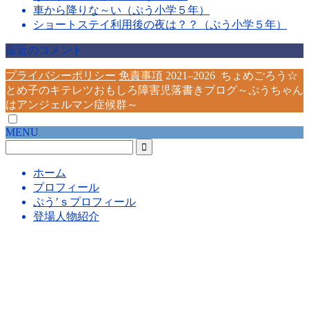
車から降りな～い（ぷう小学５年）
ショートステイ利用後の夜は？？（ぷう小学５年）
最近のコメント
プライバシーポリシー
免責事項
2021–2026 ちょめごろう☆
とめ子のキテレツおもしろ障害児落書きブログ～ぷうちゃん
はアンジェルマン症候群～
MENU
ホーム
プロフィール
ぷう’ｓプロフィール
登場人物紹介