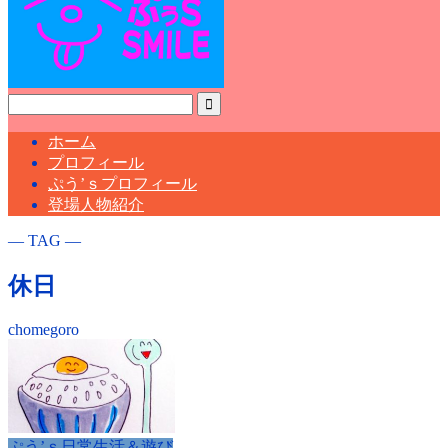
ホーム
プロフィール
ぷう’ｓプロフィール
登場人物紹介
― TAG ―
休日
chomegoro
ぷう’ｓ日常生活＆遊び