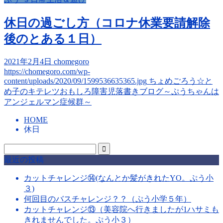
休日の過ごし方（コロナ休業要請解除
後のとある１日）
2021年2月4日
chomegoro
https://chomegoro.com/wp-
content/uploads/2020/09/1599536635365.jpg
ちょめごろう☆と
め子のキテレツおもしろ障害児落書きブログ～ぷうちゃんは
アンジェルマン症候群～
HOME
休日
最近の投稿
カットチャレンジ⑭(なんとか髪がきれたYO。ぷう小
３)
何回目のバスチャレンジ？？（ぷう小学５年）
カットチャレンジ⑬（美容院へ行きましたが1ハサミも
きれませんでした。ぷう小３）