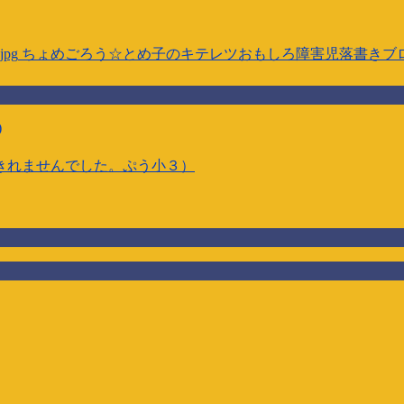
jpg
ちょめごろう☆とめ子のキテレツおもしろ障害児落書きブ
)
きれませんでした。ぷう小３）