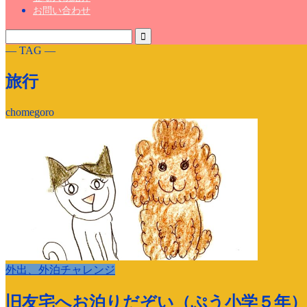
お問い合わせ
― TAG ―
旅行
chomegoro
外出、外泊チャレンジ
旧友宅へお泊りだぞい（ぷう小学５年）