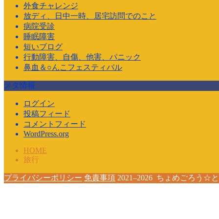
外食チャレンジ
放ディ、日中一時、居宅訪問でのこと
病院受診
睡眠障害
短いブログ
行動障害、自傷、他害、パニック
鼻血＆○んこフェスティバル
メタ情報
ログイン
投稿フィード
コメントフィード
WordPress.org
HOME
旅行
プライバシーポリシー
免責事項
2021–2026 ちょめご