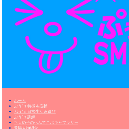
ホーム
ぷう’ｓ特徴＆症状
ぷう’ｓ日常生活＆遊び
ぷう’ｓ訓練
ちょめ子のへんてこボキャブラリー
登場人物紹介