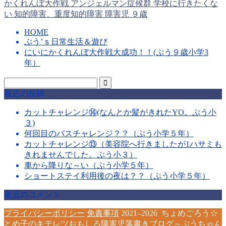
かくれんぼ大作戦
アンジェルマン症候群
学校に行きたくな
い
知的障害、重度知的障害
障害児
９歳
HOME
ぷう’ｓ日常生活＆遊び
にいにかくれんぼ大作戦大成功！！(ぷう９歳小学3
年）
最近の投稿
カットチャレンジ⑭(なんとか髪がきれたYO。ぷう小
３)
何回目のバスチャレンジ？？（ぷう小学５年）
カットチャレンジ⑬（美容院へ行きましたが1ハサミも
きれませんでした。ぷう小３）
車から降りな～い（ぷう小学５年）
ショートステイ利用後の夜は？？（ぷう小学５年）
最近のコメント
プライバシーポリシー
免責事項
2021–2026 ちょめごろう☆
とめ子のキテレツおもしろ障害児落書きブログ～ぷうちゃん