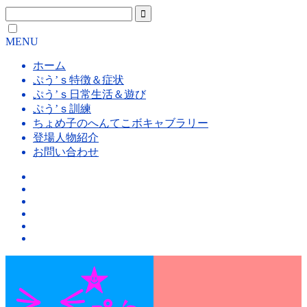
MENU
ホーム
ぷう’ｓ特徴＆症状
ぷう’ｓ日常生活＆遊び
ぷう’ｓ訓練
ちょめ子のへんてこボキャブラリー
登場人物紹介
お問い合わせ