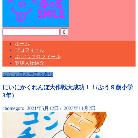
ホーム
プロフィール
ぷう’ｓプロフィール
登場人物紹介
ぷう’ｓ日常生活＆遊び
にいにかくれんぼ大作戦大成功！！(ぷう９歳小学
3年）
chomegoro
2021年5月12日
/
2023年11月2日