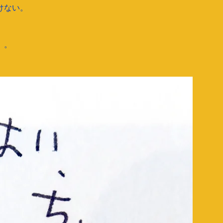
けない。
。。