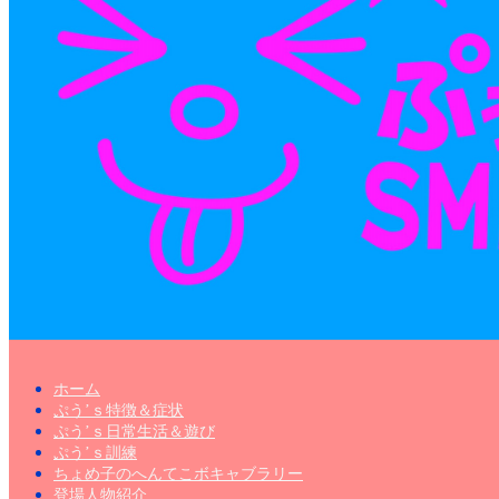
ホーム
ぷう’ｓ特徴＆症状
ぷう’ｓ日常生活＆遊び
ぷう’ｓ訓練
ちょめ子のへんてこボキャブラリー
登場人物紹介