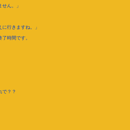
ません。」
えに行きますね。」
終了時間です。
。
れで？？