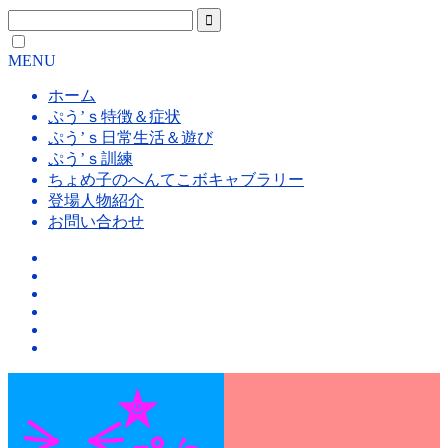
MENU
ホーム
ぷう’ｓ特徴＆症状
ぷう’ｓ日常生活＆遊び
ぷう’ｓ訓練
ちょめ子のへんてこボキャブラリー
登場人物紹介
お問い合わせ