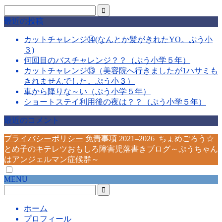
最近の投稿
カットチャレンジ⑭(なんとか髪がきれたYO。ぷう小
３)
何回目のバスチャレンジ？？（ぷう小学５年）
カットチャレンジ⑬（美容院へ行きましたが1ハサミも
きれませんでした。ぷう小３）
車から降りな～い（ぷう小学５年）
ショートステイ利用後の夜は？？（ぷう小学５年）
最近のコメント
プライバシーポリシー
免責事項
2021–2026 ちょめごろう☆
とめ子のキテレツおもしろ障害児落書きブログ～ぷうちゃん
はアンジェルマン症候群～
MENU
ホーム
プロフィール