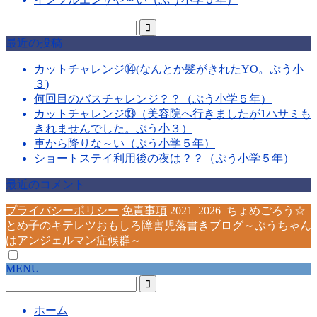
最近の投稿
カットチャレンジ⑭(なんとか髪がきれたYO。ぷう小
３)
何回目のバスチャレンジ？？（ぷう小学５年）
カットチャレンジ⑬（美容院へ行きましたが1ハサミも
きれませんでした。ぷう小３）
車から降りな～い（ぷう小学５年）
ショートステイ利用後の夜は？？（ぷう小学５年）
最近のコメント
プライバシーポリシー
免責事項
2021–2026 ちょめごろう☆
とめ子のキテレツおもしろ障害児落書きブログ～ぷうちゃん
はアンジェルマン症候群～
MENU
ホーム