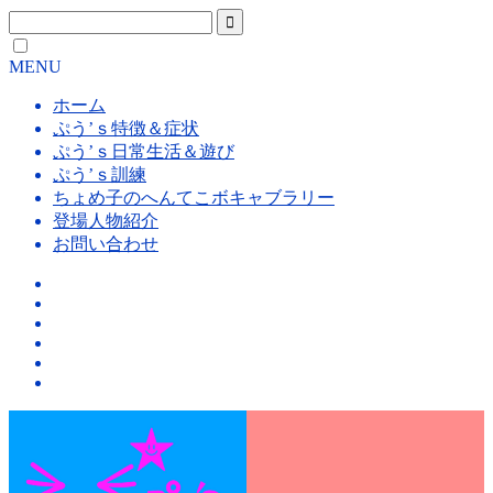
MENU
ホーム
ぷう’ｓ特徴＆症状
ぷう’ｓ日常生活＆遊び
ぷう’ｓ訓練
ちょめ子のへんてこボキャブラリー
登場人物紹介
お問い合わせ