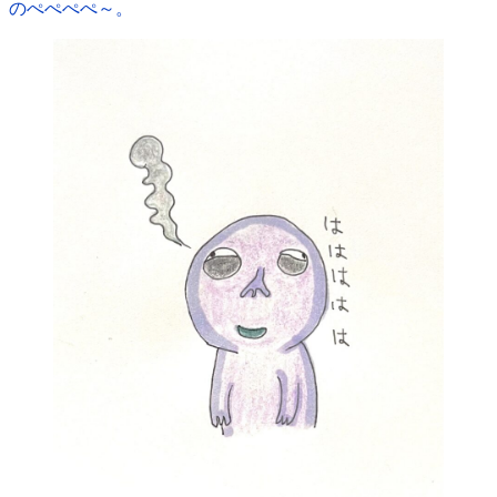
のぺぺぺぺ～。