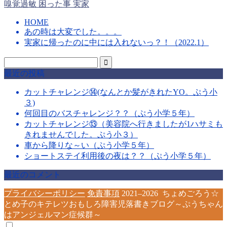
嗅覚過敏
困った事
実家
HOME
あの時は大変でした。。。
実家に帰ったのに中には入れないっ？！（2022.1）
最近の投稿
カットチャレンジ⑭(なんとか髪がきれたYO。ぷう小
３)
何回目のバスチャレンジ？？（ぷう小学５年）
カットチャレンジ⑬（美容院へ行きましたが1ハサミも
きれませんでした。ぷう小３）
車から降りな～い（ぷう小学５年）
ショートステイ利用後の夜は？？（ぷう小学５年）
最近のコメント
プライバシーポリシー
免責事項
2021–2026 ちょめごろう☆
とめ子のキテレツおもしろ障害児落書きブログ～ぷうちゃん
はアンジェルマン症候群～