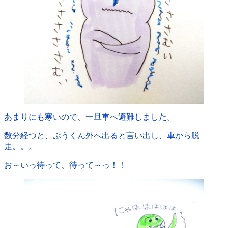
あまりにも寒いので、一旦車へ避難しました。
数分経つと、ぷうくん外へ出ると言い出し、車から脱
走。。。
お～いっ待って、待って～っ！！