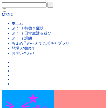
MENU
ホーム
ぷう’ｓ特徴＆症状
ぷう’ｓ日常生活＆遊び
ぷう’ｓ訓練
ちょめ子のへんてこボキャブラリー
登場人物紹介
お問い合わせ